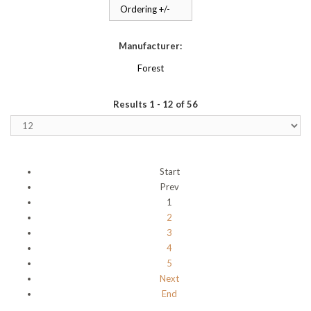
Ordering +/-
Manufacturer:
Forest
Results 1 - 12 of 56
Start
Prev
1
2
3
4
5
Next
End