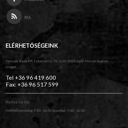
RSS
ELÉRHETŐSÉGEINK
Ternyák Trade Kft, Fehérvári u. 78. Győr, 9028,Győr-Moson-Sopron
megye
Tel +36 96 419 600
Fax: +36 96 517 599
Nyitva tartás:
Hétfőtől péntekig: 7:00 - 16:30 Szombat: 7:00 - 12:00