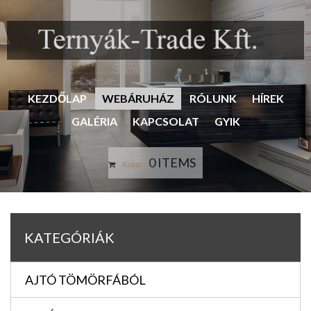
KEZDŐLAP
WEBÁRUHÁZ
RÓLUNK
HÍREK
GALÉRIA
KAPCSOLAT
GYIK
0 ITEMS
Kosár:
KATEGÓRIÁK
AJTÓ TÖMÖRFÁBÓL