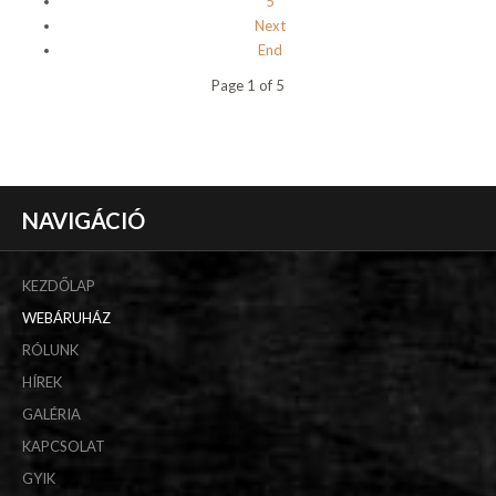
5
Next
End
Page 1 of 5
NAVIGÁCIÓ
KEZDŐLAP
WEBÁRUHÁZ
RÓLUNK
HÍREK
GALÉRIA
KAPCSOLAT
GYIK