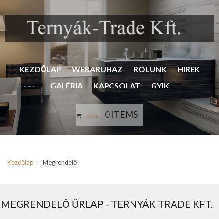
KEZDŐLAP
WEBÁRUHÁZ
RÓLUNK
HÍREK
GALÉRIA
KAPCSOLAT
GYIK
0 ITEMS
Kosár:
Kezdőlap
Megrendelő
MEGRENDELŐ ŰRLAP - TERNYÁK TRADE KFT.