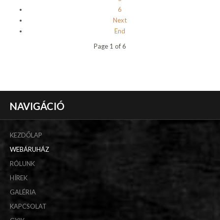
6
Next
End
Page 1 of 6
NAVIGÁCIÓ
KEZDŐLAP
WEBÁRUHÁZ
RÓLUNK
HÍREK
GALÉRIA
KAPCSOLAT