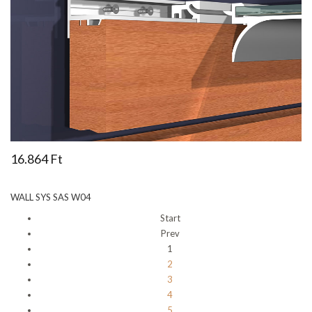
16.864 Ft
WALL SYS SAS W04
Start
Prev
1
2
3
4
5