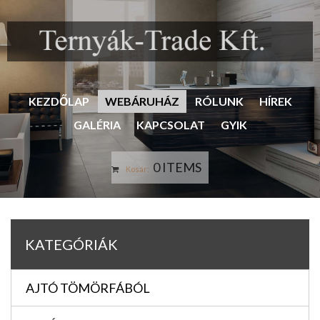
KEZDŐLAP
WEBÁRUHÁZ
RÓLUNK
HÍREK
GALÉRIA
KAPCSOLAT
GYIK
0 ITEMS
Kosár:
KATEGÓRIÁK
AJTÓ TÖMÖRFÁBÓL