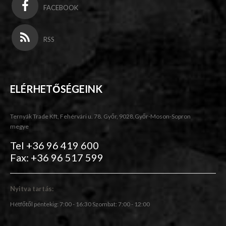
FACEBOOK
RSS
ELÉRHETŐSÉGEINK
Ternyák Trade Kft, Fehérvári u. 78. Győr, 9028,Győr-Moson-Sopron
megye
Tel +36 96 419 600
Fax: +36 96 517 599
Nyitva tartás:
Hétfőtől péntekig: 7:00 - 16:30 Szombat: 7:00 - 12:00