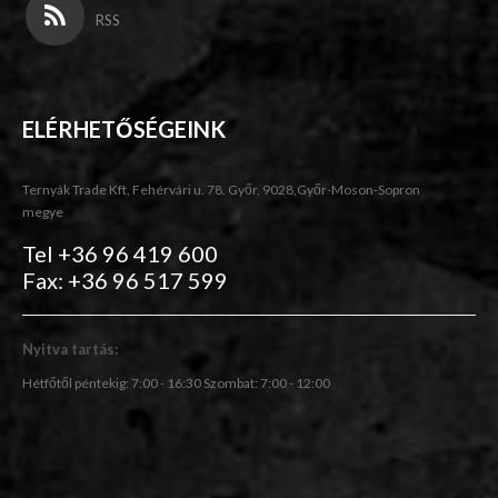
RSS
ELÉRHETŐSÉGEINK
Ternyák Trade Kft, Fehérvári u. 78. Győr, 9028,Győr-Moson-Sopron
megye
Tel +36 96 419 600
Fax: +36 96 517 599
Nyitva tartás:
Hétfőtől péntekig: 7:00 - 16:30 Szombat: 7:00 - 12:00