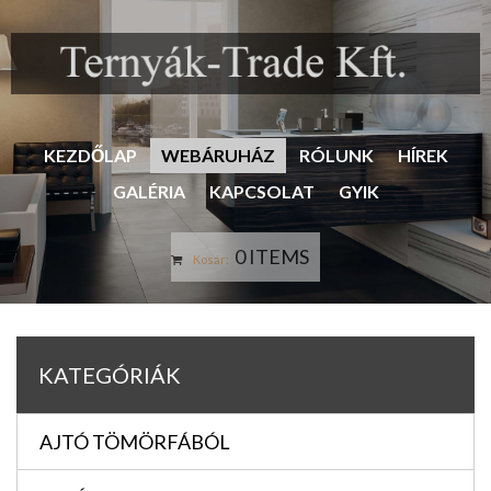
KEZDŐLAP
WEBÁRUHÁZ
RÓLUNK
HÍREK
GALÉRIA
KAPCSOLAT
GYIK
0 ITEMS
Kosár:
KATEGÓRIÁK
AJTÓ TÖMÖRFÁBÓL