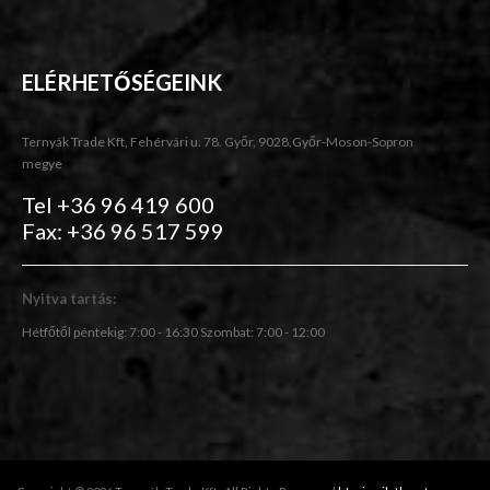
ELÉRHETŐSÉGEINK
Ternyák Trade Kft, Fehérvári u. 78. Győr, 9028,Győr-Moson-Sopron
megye
Tel +36 96 419 600
Fax: +36 96 517 599
Nyitva tartás:
Hétfőtől péntekig: 7:00 - 16:30 Szombat: 7:00 - 12:00