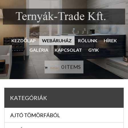
KEZDŐLAP
WEBÁRUHÁZ
RÓLUNK
HÍREK
GALÉRIA
KAPCSOLAT
GYIK
0 ITEMS
Kosár:
KATEGÓRIÁK
AJTÓ TÖMÖRFÁBÓL