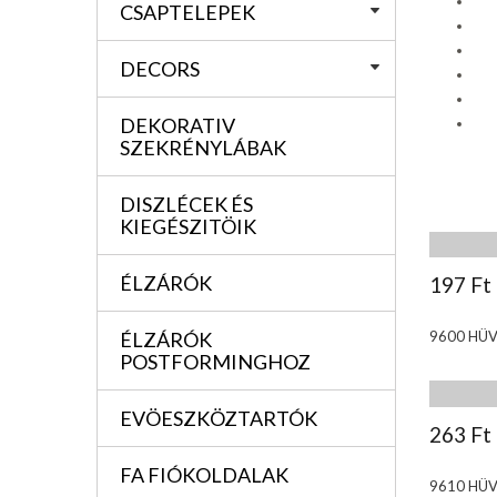
CSAPTELEPEK
DECORS
DEKORATIV
SZEKRÉNYLÁBAK
DISZLÉCEK ÉS
KIEGÉSZITÖIK
ÉLZÁRÓK
197 Ft
ÉLZÁRÓK
9600 HÜV
POSTFORMINGHOZ
EVÖESZKÖZTARTÓK
263 Ft
FA FIÓKOLDALAK
9610 HÜV