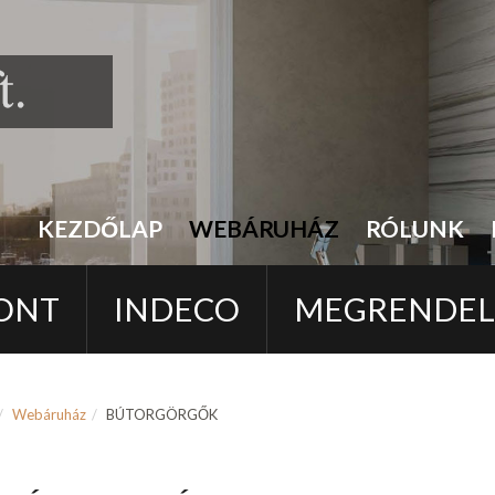
KEZDŐLAP
WEBÁRUHÁZ
RÓLUNK
ONT
INDECO
MEGRENDE
Webáruház
BÚTORGÖRGŐK