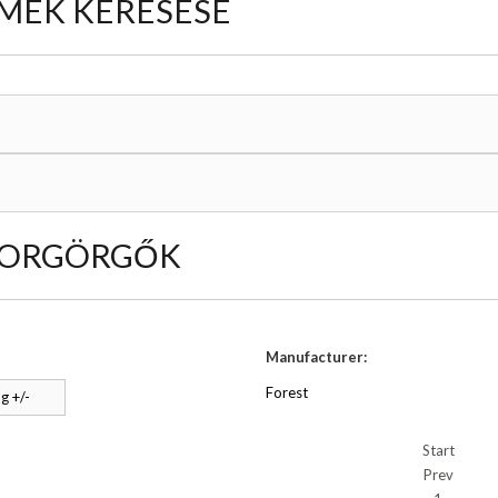
MÉK KERESÉSE
TORGÖRGŐK
Manufacturer:
Forest
g +/-
Start
Prev