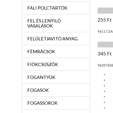
FALI POLCTARTÓK
255 Ft
FEL ÉS LENYILÓ
VASALÁSOK
9611 CS
FELÜLETJAVITÓ ANYAG
FÉMRÁCSOK
345 Ft
FIÓKCSÚSZÓK
9609 FÉK
FOGANTYÚK
FOGASOK
FOGASSOROK