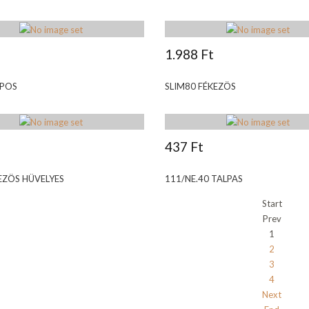
1.988 Ft
APOS
SLIM80 FÉKEZÖS
437 Ft
EZÖS HÜVELYES
111/NE.40 TALPAS
Start
Prev
1
2
3
4
Next