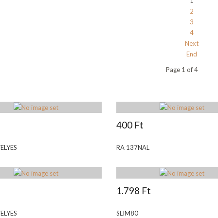
1
2
3
4
Next
End
Page 1 of 4
400 Ft
ELYES
RA 137NAL
1.798 Ft
ELYES
SLIM80