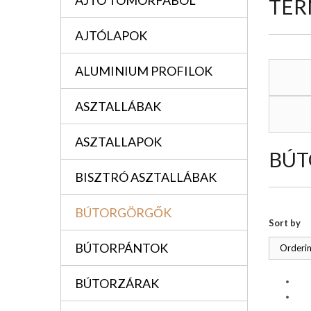
AJTÓ TÖMÖRFÁBÓL
TER
AJTÓLAPOK
ALUMINIUM PROFILOK
ASZTALLÁBAK
ASZTALLAPOK
BÚ
BISZTRÓ ASZTALLÁBAK
BÚTORGÖRGŐK
Sort by
BÚTORPÁNTOK
Orderin
BÚTORZÁRAK