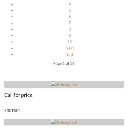
4
5
6
7
8
9
10
Next
End
Page 1 of 16
Call for price
300 FS02