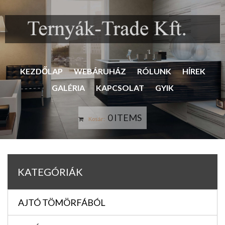
KEZDŐLAP
WEBÁRUHÁZ
RÓLUNK
HÍREK
GALÉRIA
KAPCSOLAT
GYIK
0 ITEMS
Kosár:
KATEGÓRIÁK
AJTÓ TÖMÖRFÁBÓL