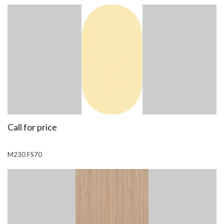
Call for price
M230 FS70