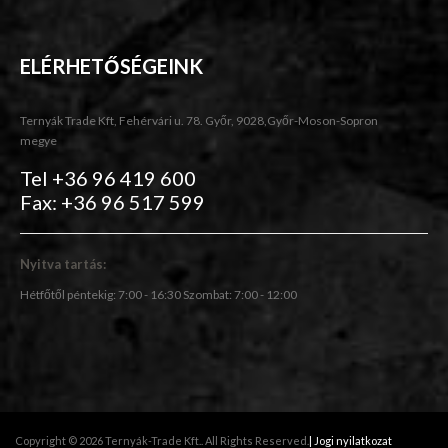
ELÉRHETŐSÉGEINK
Ternyák Trade Kft, Fehérvári u. 78. Győr, 9028,Győr-Moson-Sopron
megye
Tel +36 96 419 600
Fax: +36 96 517 599
Nyitva tartás:
Hétfőtől péntekig: 7:00 - 16:30 Szombat: 7:00 - 12:00
Copyright © 2026 Ternyák-Trade Kft.. All Rights Reserved.
| Jogi nyilatkozat