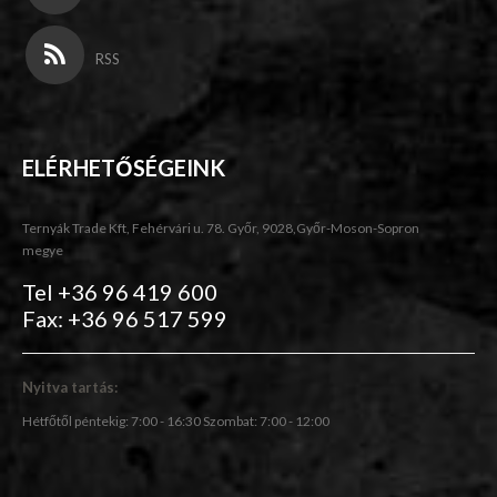
RSS
ELÉRHETŐSÉGEINK
Ternyák Trade Kft, Fehérvári u. 78. Győr, 9028,Győr-Moson-Sopron
megye
Tel +36 96 419 600
Fax: +36 96 517 599
Nyitva tartás:
Hétfőtől péntekig: 7:00 - 16:30 Szombat: 7:00 - 12:00