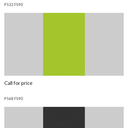
P532 FS90
Call for price
P568 FS90