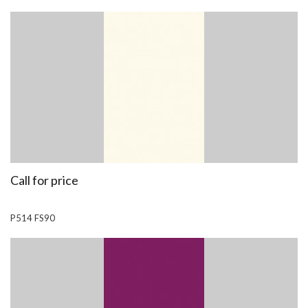
Call for price
P514 FS90