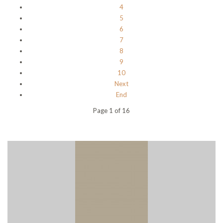
4
5
6
7
8
9
10
Next
End
Page 1 of 16