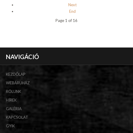
Next
End
Page 1 of 16
NAVIGÁCIÓ
KEZDŐLAP
WEBÁRUHÁZ
RÓLUNK
HÍREK
GALÉRIA
KAPCSOLAT
GYIK