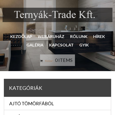
KEZDŐLAP
WEBÁRUHÁZ
RÓLUNK
HÍREK
GALÉRIA
KAPCSOLAT
GYIK
0 ITEMS
Kosár:
KATEGÓRIÁK
AJTÓ TÖMÖRFÁBÓL