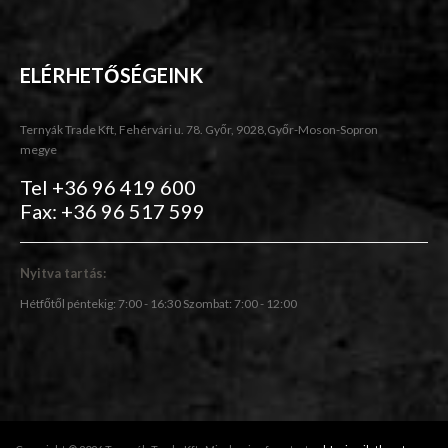
ELÉRHETŐSÉGEINK
Ternyák Trade Kft, Fehérvári u. 78. Győr, 9028,Győr-Moson-Sopron
megye
Tel +36 96 419 600
Fax: +36 96 517 599
Nyitva tartás:
Hétfőtől péntekig: 7:00 - 16:30 Szombat: 7:00 - 12:00