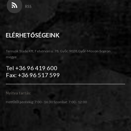
RSS
ELÉRHETŐSÉGEINK
Ternyák Trade Kft, Fehérvári u. 78. Győr, 9028,Győr-Moson-Sopron
megye
Tel +36 96 419 600
Fax: +36 96 517 599
Nyitva tartás:
Hétfőtől péntekig: 7:00 - 16:30 Szombat: 7:00 - 12:00