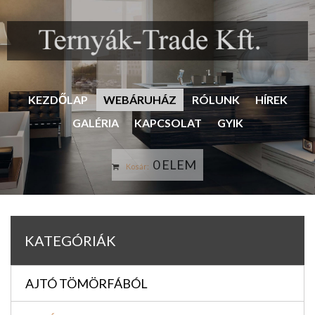
KEZDŐLAP
WEBÁRUHÁZ
RÓLUNK
HÍREK
GALÉRIA
KAPCSOLAT
GYIK
0 ELEM
Kosár:
KATEGÓRIÁK
AJTÓ TÖMÖRFÁBÓL