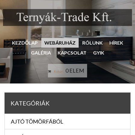
KEZDŐLAP
WEBÁRUHÁZ
RÓLUNK
HÍREK
GALÉRIA
KAPCSOLAT
GYIK
0 ELEM
Kosár:
KATEGÓRIÁK
AJTÓ TÖMÖRFÁBÓL