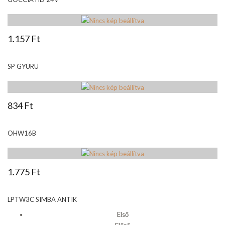
1.157 Ft
SP GYÜRÜ
834 Ft
OHW16B
1.775 Ft
LPTW3C SIMBA ANTIK
Első