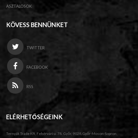
ASZTALOSOK
KÖVESS BENNÜNKET
TWITTER
FACEBOOK
RSS
ELÉRHETŐSÉGEINK
Ternyák Trade Kft, Fehérvári u. 78. Győr, 9028,Győr-Moson-Sopron