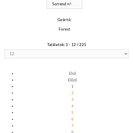
Sorrend +/-
Gyártó:
Forest
Találatok: 1 - 12 / 225
Első
Előző
1
2
3
4
5
6
7
8