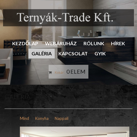
KEZDŐLAP
WEBÁRUHÁZ
RÓLUNK
HÍREK
GALÉRIA
KAPCSOLAT
GYIK
0 ELEM
Kosár:
GALÉRIA
Mind
Konyha
Nappali