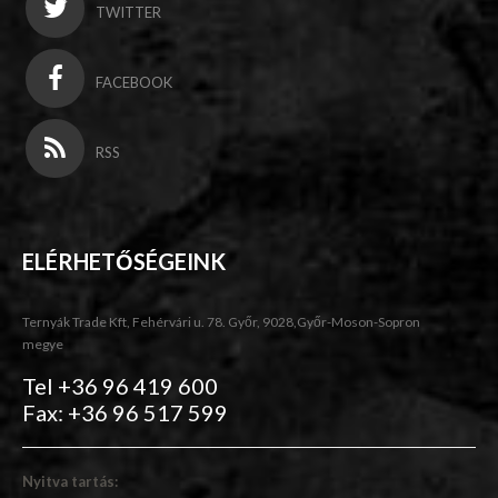
TWITTER
FACEBOOK
RSS
ELÉRHETŐSÉGEINK
Ternyák Trade Kft, Fehérvári u. 78. Győr, 9028,Győr-Moson-Sopron
megye
Tel +36 96 419 600
Fax: +36 96 517 599
Nyitva tartás: