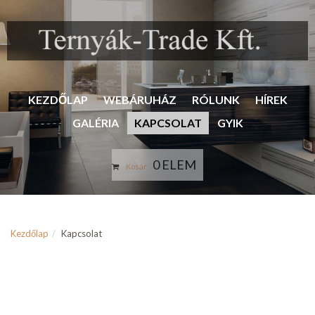
KEZDŐLAP
WEBÁRUHÁZ
RÓLUNK
HÍREK
GALÉRIA
KAPCSOLAT
GYIK
0 ELEM
Kosár:
Kezdőlap
Kapcsolat