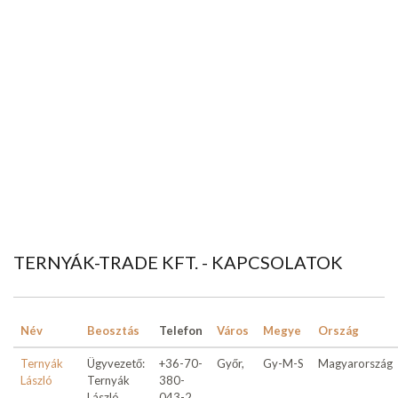
TERNYÁK-TRADE KFT. - KAPCSOLATOK
Név
Beosztás
Telefon
Város
Megye
Ország
Ternyák
Ügyvezető:
+36-70-
Győr,
Gy-M-S
Magyarország
László
Ternyák
380-
László
043-2