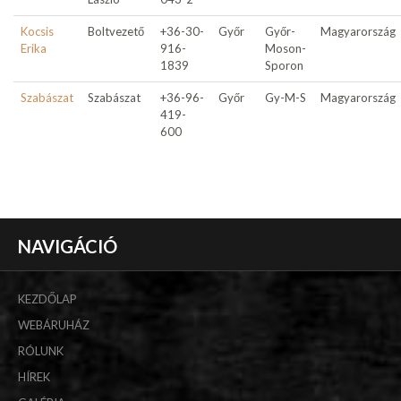
Kocsis
Boltvezető
+36-30-
Győr
Győr-
Magyarország
Erika
916-
Moson-
1839
Sporon
Szabászat
Szabászat
+36-96-
Győr
Gy-M-S
Magyarország
419-
600
NAVIGÁCIÓ
KEZDŐLAP
WEBÁRUHÁZ
RÓLUNK
HÍREK