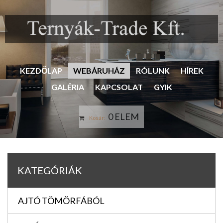
KEZDŐLAP
WEBÁRUHÁZ
RÓLUNK
HÍREK
GALÉRIA
KAPCSOLAT
GYIK
0 ELEM
Kosár:
KATEGÓRIÁK
AJTÓ TÖMÖRFÁBÓL