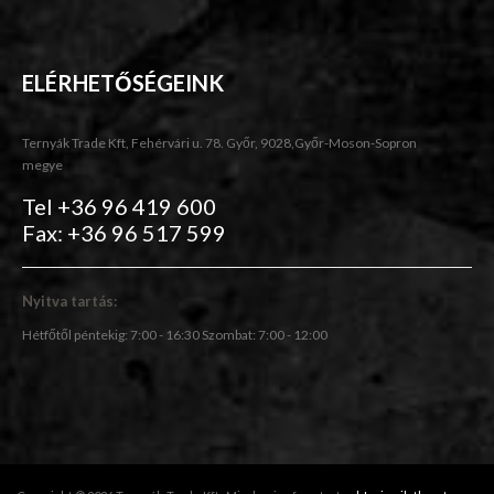
ELÉRHETŐSÉGEINK
Ternyák Trade Kft, Fehérvári u. 78. Győr, 9028,Győr-Moson-Sopron
megye
Tel +36 96 419 600
Fax: +36 96 517 599
Nyitva tartás:
Hétfőtől péntekig: 7:00 - 16:30 Szombat: 7:00 - 12:00