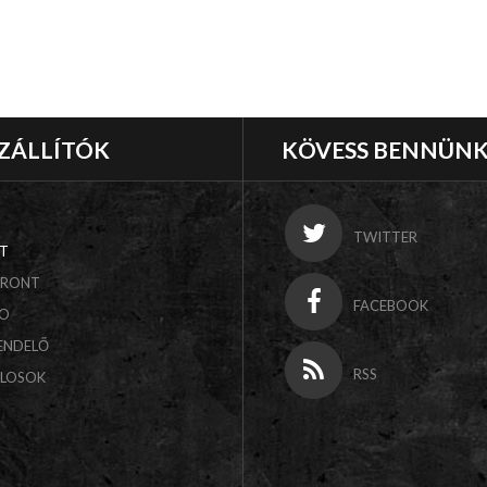
ZÁLLÍTÓK
KÖVESS BENNÜN
TWITTER
T
FRONT
FACEBOOK
CO
ENDELŐ
RSS
ALOSOK