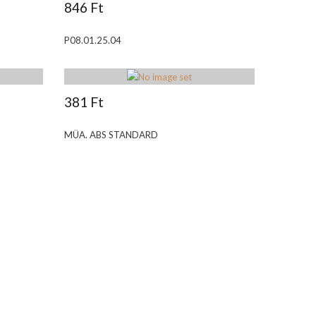
846 Ft
P08.01.25.04
381 Ft
MÜA. ABS STANDARD