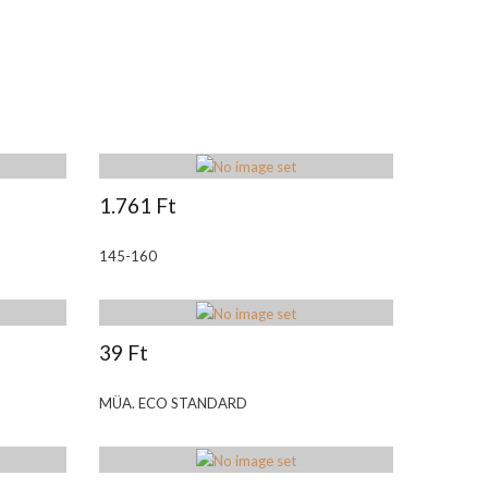
1.761 Ft
145-160
39 Ft
MÜA. ECO STANDARD