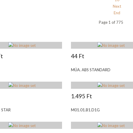
Next
End
Page 1 of 775
Ft
44 Ft
MÜA. ABS STANDARD
1.495 Ft
 STAR
M01.01.B1.D1G