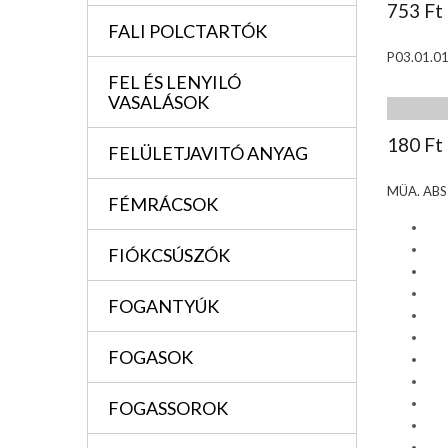
753 Ft
FALI POLCTARTÓK
P03.01.01
FEL ÉS LENYILÓ
VASALÁSOK
180 Ft
FELÜLETJAVITÓ ANYAG
MÜA. AB
FÉMRÁCSOK
FIÓKCSÚSZÓK
FOGANTYÚK
FOGASOK
FOGASSOROK