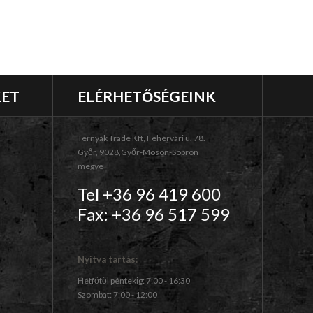
KET
ELÉRHETŐSÉGEINK
Ternyák Trade Kft, Fehérvári u. 78.
Győr, 9028,Győr-Moson-Sopron
megye
Tel +36 96 419 600
Fax: +36 96 517 599
Nyitva tartás:
Hétfőtől péntekig: 7:00 - 16:30
Szombat: 7:00 - 12:00