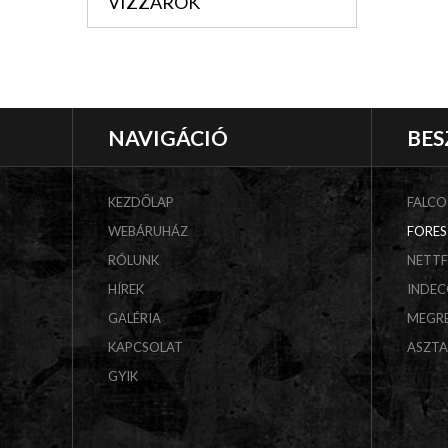
VIZZÁRÓK
NAVIGÁCIÓ
BES
KEZDŐLAP
FALCO
WEBÁRUHÁZ
FORES
RÓLUNK
NETT
HÍREK
INDE
GALÉRIA
MEGR
KAPCSOLAT
ASZT
GYIK