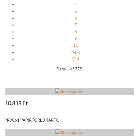
4
5
6
7
8
9
10
Next
End
Page 1 of 775
10.818 Ft
PR9861 PAPIRTÖRLÖ TARTÓ