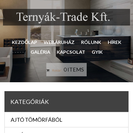
KEZDŐLAP
WEBÁRUHÁZ
RÓLUNK
HÍREK
GALÉRIA
KAPCSOLAT
GYIK
0 ITEMS
Kosár:
KATEGÓRIÁK
AJTÓ TÖMÖRFÁBÓL