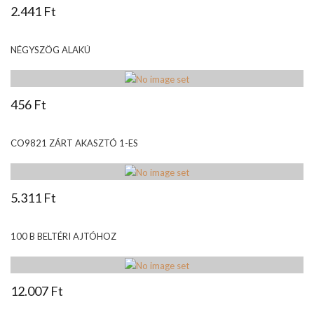
2.441 Ft
NÉGYSZÖG ALAKÚ
456 Ft
CO9821 ZÁRT AKASZTÓ 1-ES
5.311 Ft
100 B BELTÉRI AJTÓHOZ
12.007 Ft