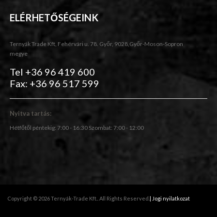
ELÉRHETŐSÉGEINK
Ternyák Trade Kft, Fehérvári u. 78. Győr, 9028,Győr-Moson-Sopron
megye
Tel +36 96 419 600
Fax: +36 96 517 599
Nyitva tartás:
Hétfőtől péntekig: 7:00 - 16:30 Szombat: 7:00 - 12:00
Copyright © 2026 Ternyák-Trade Kft.. All Rights Reserved.
| Jogi nyilatkozat