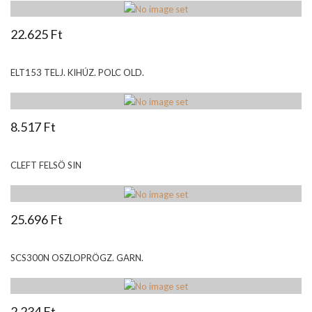
22.625 Ft
ELT153 TELJ. KIHÚZ. POLC OLD.
8.517 Ft
CLEFT FELSÖ SIN
25.696 Ft
SCS300N OSZLOPRÖGZ. GARN.
2.234 Ft