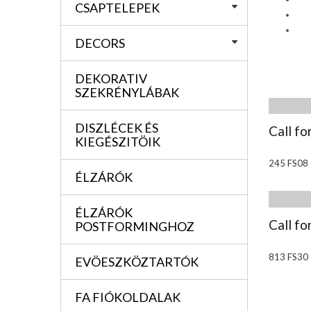
CSAPTELEPEK
DECORS
DEKORATIV
SZEKRÉNYLÁBAK
DISZLÉCEK ÉS
Call fo
KIEGÉSZITÖIK
245 FS08
ÉLZÁRÓK
ÉLZÁRÓK
Call fo
POSTFORMINGHOZ
813 FS30
EVÖESZKÖZTARTÓK
FA FIÓKOLDALAK