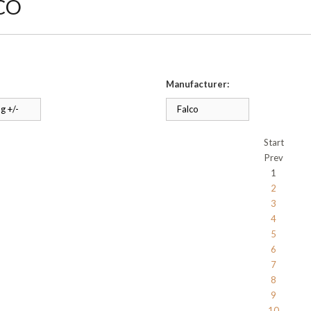
CO
Manufacturer:
g +/-
Falco
Start
Prev
1
2
3
4
5
6
7
8
9
10