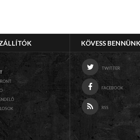
ZÁLLÍTÓK
KÖVESS BENNÜN
TWITTER
T
FRONT
FACEBOOK
CO
ENDELŐ
RSS
ALOSOK