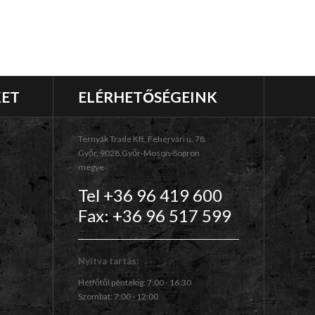
KET
ELÉRHETŐSÉGEINK
Ternyák Trade Kft, Fehérvári u. 78.
Győr, 9028,Győr-Moson-Sopron
megye
Tel +36 96 419 600
Fax: +36 96 517 599
Nyitva tartás:
Hétfőtől péntekig: 7:00 - 16:30
Szombat: 7:00 - 12:00