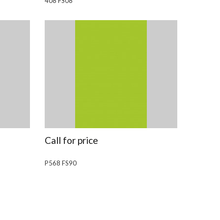
408 FS08
Call for price
P568 FS90