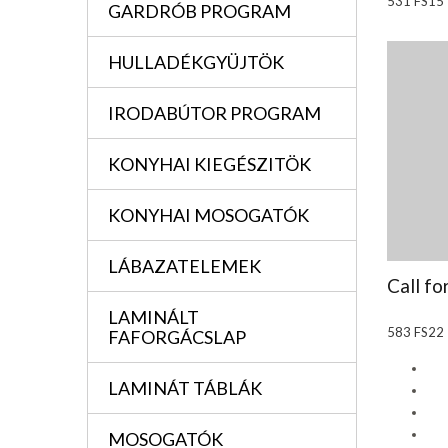
531 FS15
GARDRÓB PROGRAM
HULLADÉKGYÜJTÖK
IRODABÚTOR PROGRAM
KONYHAI KIEGÉSZITÖK
KONYHAI MOSOGATÓK
LÁBAZATELEMEK
Call fo
LAMINÁLT
583 FS22
FAFORGÁCSLAP
LAMINÁT TÁBLÁK
MOSOGATÓK