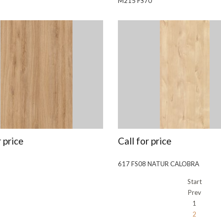
M215 FS70
r price
Call for price
617 FS08 NATUR CALOBRA
Start
Prev
1
2