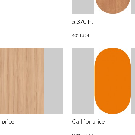
5.370 Ft
401 FS24
r price
Call for price