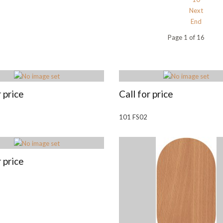
Next
End
Page 1 of 16
r price
Call for price
101 FS02
r price