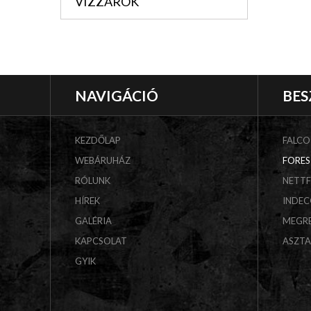
VIZZÁRÓK
NAVIGÁCIÓ
BES
KEZDŐLAP
FALCO
WEBÁRUHÁZ
FORES
RÓLUNK
NETT
HÍREK
INDE
GALÉRIA
MEGR
KAPCSOLAT
ASZT
GYIK