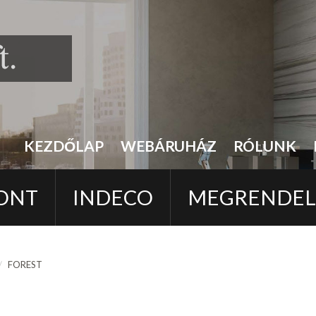
KEZDŐLAP
WEBÁRUHÁZ
RÓLUNK
ONT
INDECO
MEGRENDE
FOREST