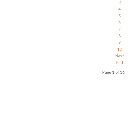
3
4
5
6
7
8
9
10
Next
End
Page 1 of 16