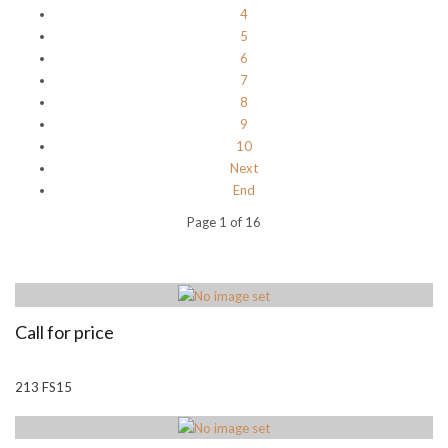
4
5
6
7
8
9
10
Next
End
Page 1 of 16
Call for price
213 FS15