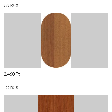
878 FS40
2.460 Ft
422 FS15