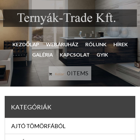
KEZDŐLAP
WEBÁRUHÁZ
RÓLUNK
HÍREK
GALÉRIA
KAPCSOLAT
GYIK
0 ITEMS
Kosár:
KATEGÓRIÁK
AJTÓ TÖMÖRFÁBÓL