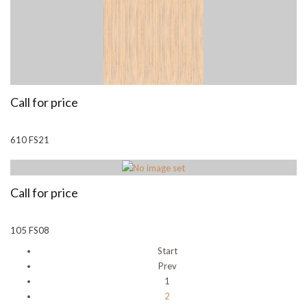
Call for price
610 FS21
Call for price
105 FS08
Start
Prev
1
2