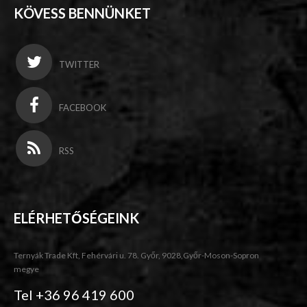
KÖVESS BENNÜNKET
TWITTER
FACEBOOK
RSS
ELÉRHETŐSÉGEINK
Ternyák Trade Kft, Fehérvári u. 78. Győr, 9028,Győr-Moson-Sopron
megye
Tel +36 96 419 600