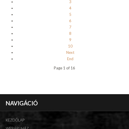
3
4
5
6
7
8
9
10
Next
End
Page 1 of 16
NAVIGÁCIÓ
KEZDŐLAP
WEBÁRUHÁZ