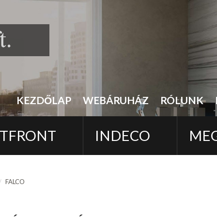
KEZDŐLAP
WEBÁRUHÁZ
RÓLUNK
TFRONT
INDECO
ME
FALCO